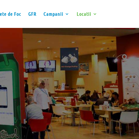
ete de Foc
GFR
Campanii
Locatii