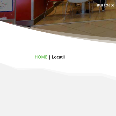
Iata toate
HOME
| Locatii