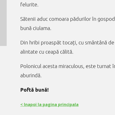
felurite.
Sătenii aduc comoara pădurilor în gospod
bună ciulama.
Din hribi proaspăt tocați, cu smântână de o
alintate cu ceapă călită.
Polonicul acesta miraculous, este turnat 
aburindă.
Poftă bună!
< Inapoi la pagina principala