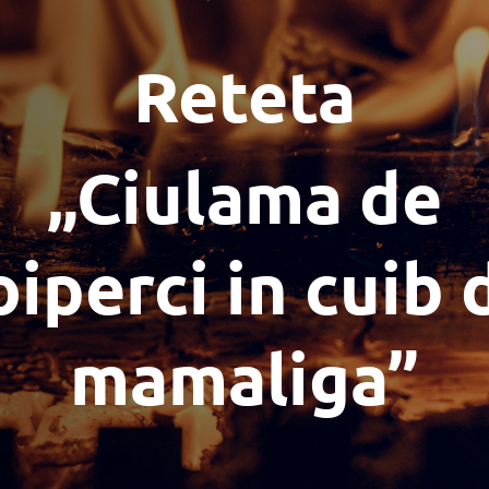
Reteta
„Ciulama de
oiperci in cuib 
mamaliga”