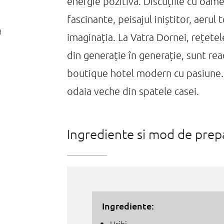
energie pozitivă. Discuțiile cu oame
fascinante, peisajul iniștitor, aerul
imaginația. La Vatra Dornei, rețete
din generație în generație, sunt rea
boutique hotel modern cu pasiune. 
odaia veche din spatele casei.
Ingrediente si mod de prep
Ingrediente:
Hribi