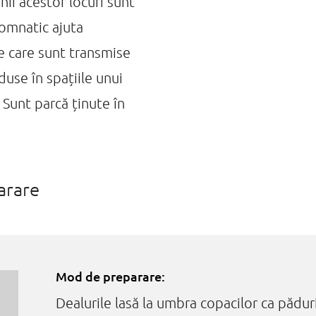
nii acestor locuri sunt
 tomnatic ajuta
le care sunt transmise
duse în spațiile unui
Sunt parcă ținute în
arare
Mod de preparare:
Dealurile lasă la umbra copacilor ca pădur