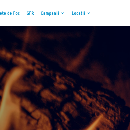
ete de Foc
GFR
Campanii
Locatii