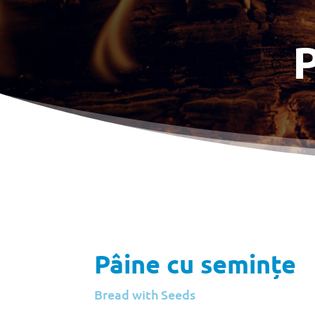
P
Pâine cu semințe
Bread with Seeds