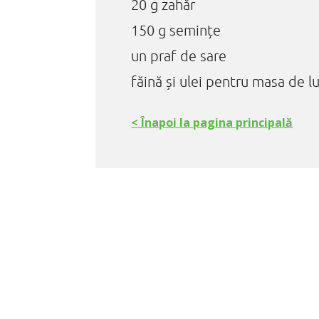
20 g zahăr
150 g semințe
un praf de sare
făină și ulei pentru masa de l
< Înapoi la pagina principală