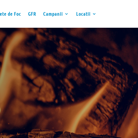
ete de Foc
GFR
Campanii
Locatii