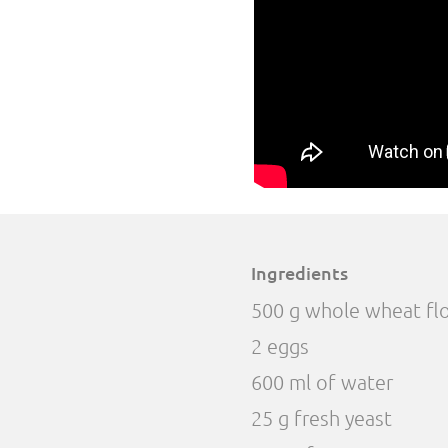
Ingredients
500 g whole wheat fl
2 eggs
600 ml of water
25 g fresh yeast