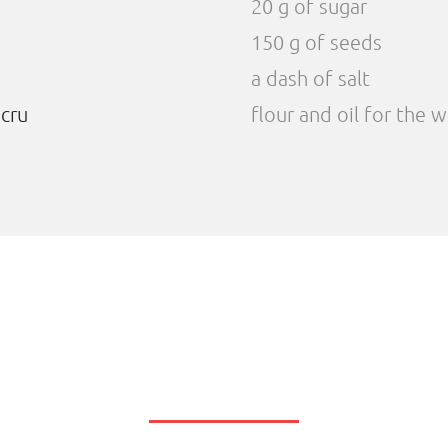
20 g of sugar
150 g of seeds
a dash of salt
ucru
flour and oil for the 