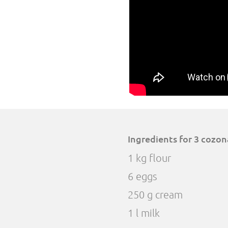
Ingredients for 3 cozon
1 kg flour
6 eggs
250 g cream
1 l milk