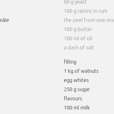
60 g yeast
100 g raisins in rum
ămâie
the peel from one or
100 g butter
100 ml of oil
a dash of salt
filling
1 kg of walnuts
egg whites
250 g sugar
flavours
100 ml milk