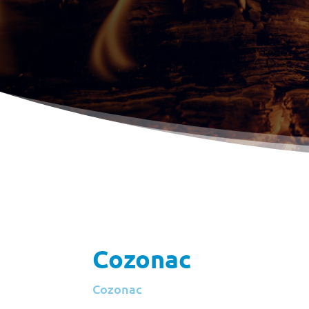
Cozonac
Cozonac