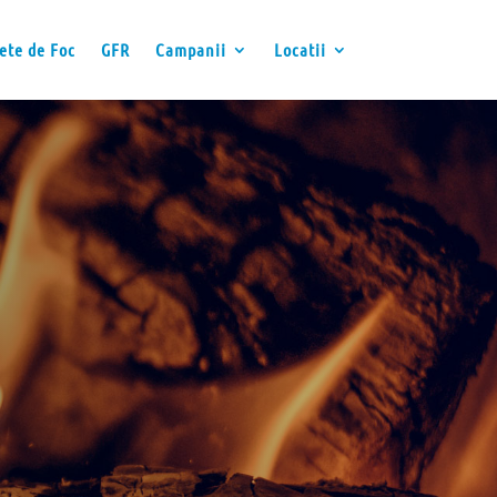
ete de Foc
GFR
Campanii
Locatii