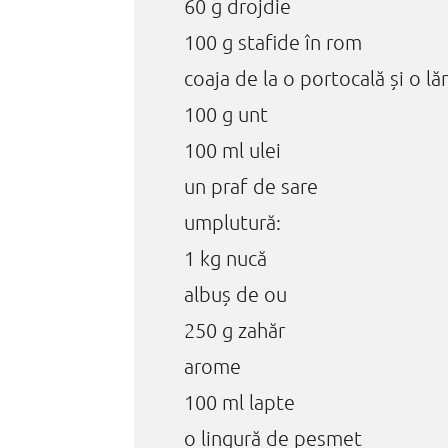
60 g drojdie
100 g stafide în rom
coaja de la o portocală și o l
100 g unt
100 ml ulei
un praf de sare
umplutură:
1 kg nucă
albuș de ou
250 g zahăr
arome
100 ml lapte
o lingură de pesmet