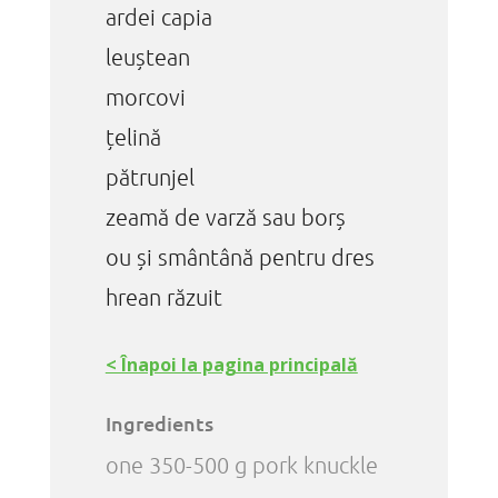
ardei capia
leuștean
morcovi
țelină
pătrunjel
zeamă de varză sau borș
ou și smântână pentru dres
hrean răzuit
< Înapoi la pagina principală
Ingredients
one 350-500 g pork knuckle