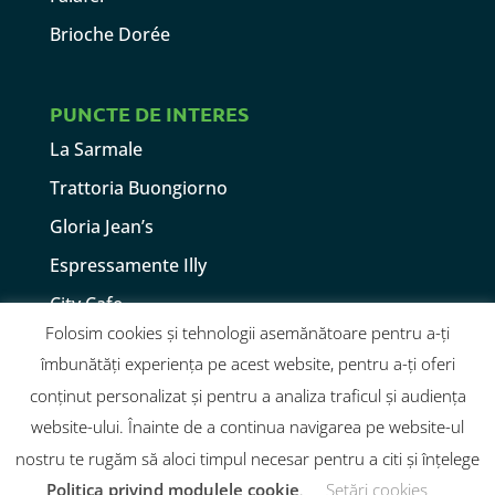
Brioche Dorée
PUNCTE DE INTERES
La Sarmale
Trattoria Buongiorno
Gloria Jean’s
Espressamente Illy
City Cafe
Folosim cookies și tehnologii asemănătoare pentru a-ți
Take Off
îmbunătăți experiența pe acest website, pentru a-ți oferi
TED’S Coffee CO.
conținut personalizat și pentru a analiza traficul și audiența
website-ului. Înainte de a continua navigarea pe website-ul
nostru te rugăm să aloci timpul necesar pentru a citi și înțelege
Politica privind modulele cookie
.
Setări cookies