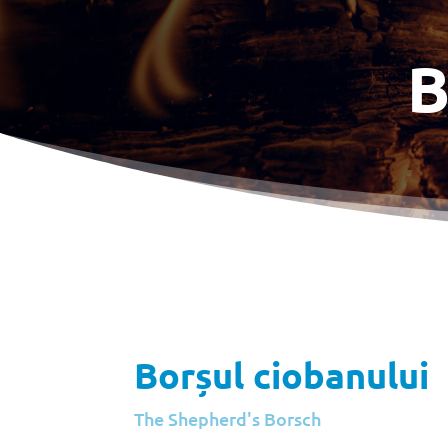
B
Borșul ciobanului
The Shepherd's Borsch