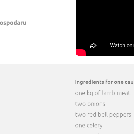
Gospodaru
Ingredients for one ca
one kg of lamb meat
two onions
two red bell peppers
one celery