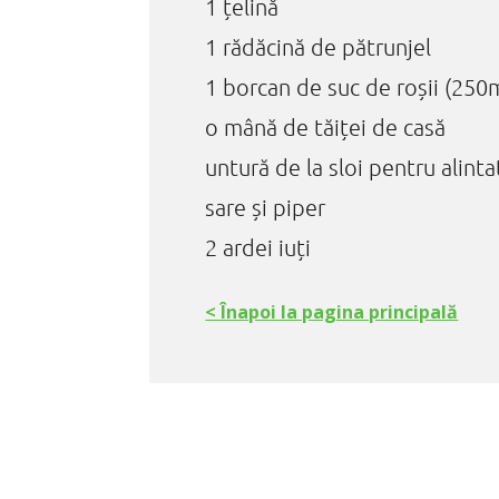
1 țelină
1 rădăcină de pătrunjel
1 borcan de suc de roșii (250
o mână de tăiței de casă
untură de la sloi pentru alinta
sare și piper
2 ardei iuți
< Înapoi la pagina principală