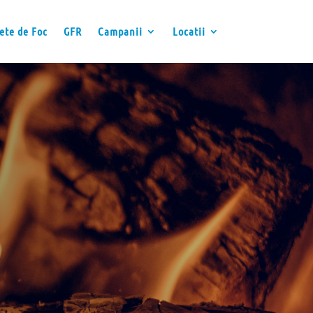
ete de Foc
GFR
Campanii
Locatii