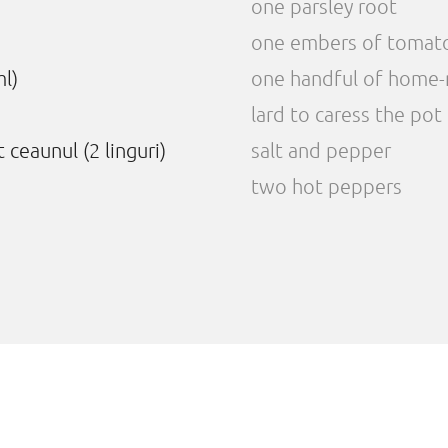
one parsley root
one embers of tomato 
ml)
one handful of home
lard to caress the pot
t ceaunul (2 linguri)
salt and pepper
two hot peppers