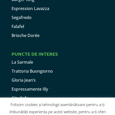
Espression Lavazza
Segafredo
Falafel
Brioche Dorée
PUNCTE DE INTERES
La Sarmale
Trattoria Buongiorno
Gloria Jean’s
Espressamente Illy
City Cafe
Folosim cookies și tehnologii asemănătoare pentru a-ți
Take Off
îmbunătăți experiența pe acest website, pentru a-ți oferi